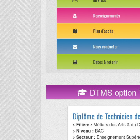
Renseignements
Plan d'accès
Nous contacter
Dates à retenir
DTMS option T
Diplôme de Technicien d
> Filière :
Métiers des Arts & du 
> Niveau :
BAC
> Secteur :
Enseignement Supéri