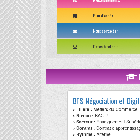
Plan d'accès
Nous contacter
Dates à retenir
BTS Négociation et Digita
> Filière :
Métiers du Commerce,
> Niveau :
BAC+2
> Secteur :
Enseignement Supéri
> Contrat :
Contrat d'apprentissa
> Rythme :
Alterné