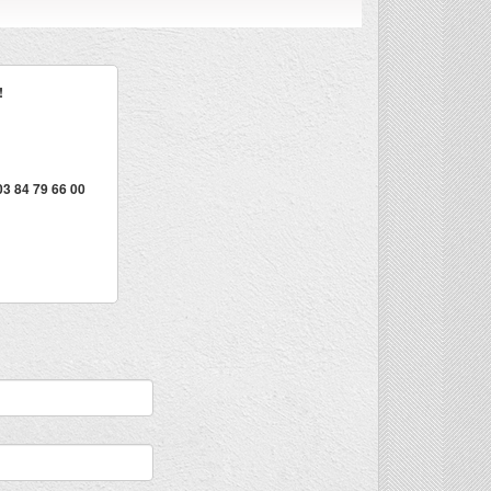
!
 03 84 79 66 00