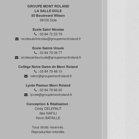
GROUPE MONT ROLAND
LA SALLE DOLE
55 Boulevard Wilson
39100 Dole
Ecole Saint Nicolas
: 03 84 72 23 79
: ecolesaintnicolas@groupemontroland.fr
Ecole Sainte Ursule
: 03 84 79 09 77
: ecolesainteursule@groupemontroland.fr
Collège Notre Dame de Mont Roland
: 03 84 79 48 10
: ndmr@groupemontroland.fr
Lycée Pasteur Mont Roland
: 03 84 79 66 00
: lycee@groupemontroland.fr
:
Conception & Réalisation
Cindy DELEPAUT
Ilias NAFILI
Kevin BATAILLE
Tous droits reservés.
Reproduction interdite.